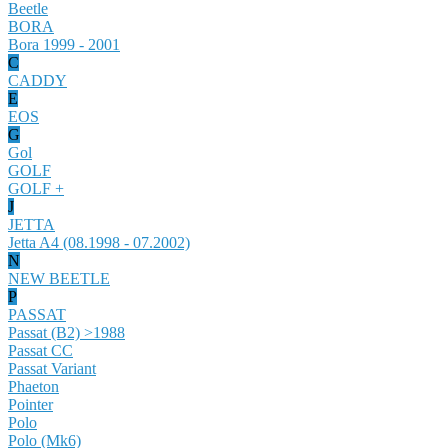
Beetle
BORA
Bora 1999 - 2001
C
CADDY
E
EOS
G
Gol
GOLF
GOLF +
J
JETTA
Jetta A4 (08.1998 - 07.2002)
N
NEW BEETLE
P
PASSAT
Passat (B2) >1988
Passat CC
Passat Variant
Phaeton
Pointer
Polo
Polo (Mk6)