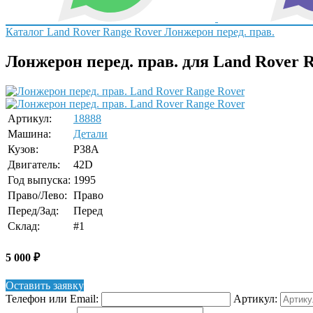
Каталог
Land Rover
Range Rover
Лонжерон перед. прав.
Лонжерон перед. прав. для Land Rover 
Артикул:
18888
Машина:
Детали
Кузов:
P38A
Двигатель:
42D
Год выпуска:
1995
Право/Лево:
Право
Перед/Зад:
Перед
Склад:
#1
5 000
₽
Оставить заявку
Телефон или Email:
Артикул: