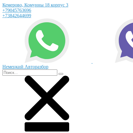
Кемерово, Комунны 18 корпус 3
+79045763696
+73842644699
Немецкий Авторазбор