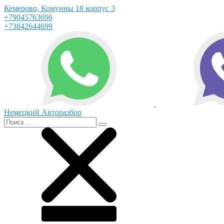
Кемерово, Комунны 18 корпус 3
+79045763696
+73842644699
Немецкий Авторазбор