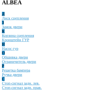
ALBEA
Д
Диск сцепления
З
Замок двери
К
Корзина сцепления
Кронштейн ГУР
Н
Насос гур
О
Обшивка двери
Ограничитель двери
Р
Решетка бампера
Ручка двери
С
Стоп-сигнал задн. лев.
Стоп-сигнал задн. прав.