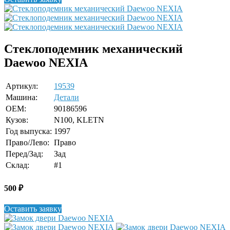
Стеклоподемник механический
Daewoo NEXIA
Артикул:
19539
Машина:
Детали
OEM:
90186596
Кузов:
N100, KLETN
Год выпуска:
1997
Право/Лево:
Право
Перед/Зад:
Зад
Склад:
#1
500
₽
Оставить заявку