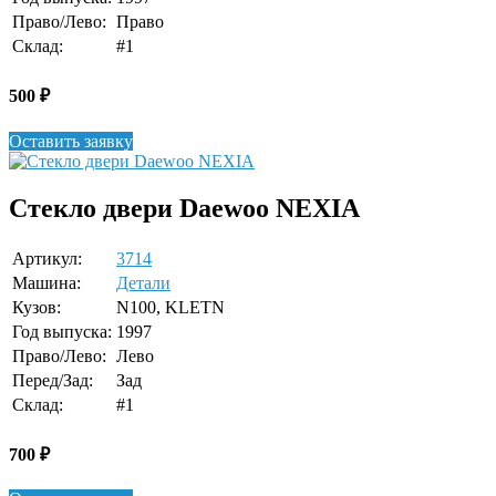
Право/Лево:
Право
Склад:
#1
500
₽
Оставить заявку
Стекло двери Daewoo NEXIA
Артикул:
3714
Машина:
Детали
Кузов:
N100, KLETN
Год выпуска:
1997
Право/Лево:
Лево
Перед/Зад:
Зад
Склад:
#1
700
₽