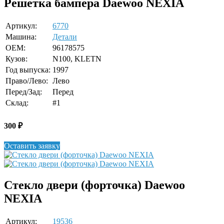
Решетка бампера Daewoo NEXIA
Артикул:
6770
Машина:
Детали
OEM:
96178575
Кузов:
N100, KLETN
Год выпуска:
1997
Право/Лево:
Лево
Перед/Зад:
Перед
Склад:
#1
300
₽
Оставить заявку
Стекло двери (форточка) Daewoo
NEXIA
Артикул:
19536